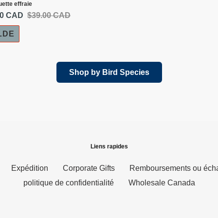
ette effraie
00 CAD
Prix
$39.00 CAD
normal
LDE
Shop by Bird Species
Liens rapides
Expédition
Corporate Gifts
Remboursements ou éch
politique de confidentialité
Wholesale Canada