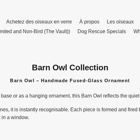
Achetez des oiseaux en verre
À propos
Les oiseaux
mited and Non-Bird (The Vault))
Dog Rescue Specials
Wh
Barn Owl Collection
C
o
Barn Owl – Handmade Fused-Glass Ornament
l
l
 base or as a hanging ornament, this Barn Owl reflects the quiet
e
c
nes, it is instantly recognisable. Each piece is formed and fired 
t
ht in a window.
i
o
n