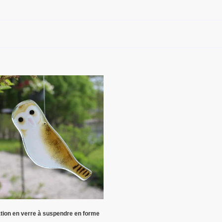
:
ation
ndre
tte
e
tion en verre à suspendre en forme