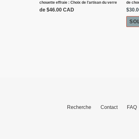
chouette effraie : Choix de l'artisan du verre
de chou
du
Prix
de $46.00 CAD
Prix
$30.
verre
normal
réduit
SO
Recherche
Contact
FAQ