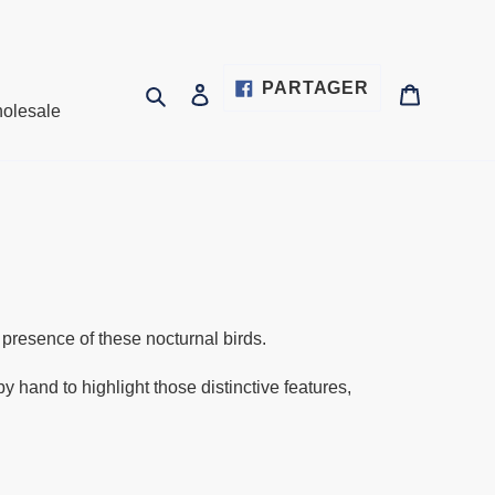
PARTAGER
PARTAGER
Rechercher
Se connecter
Panier
olesale
SUR
FACEBOOK
 presence of these nocturnal birds.
by hand to highlight those distinctive features,