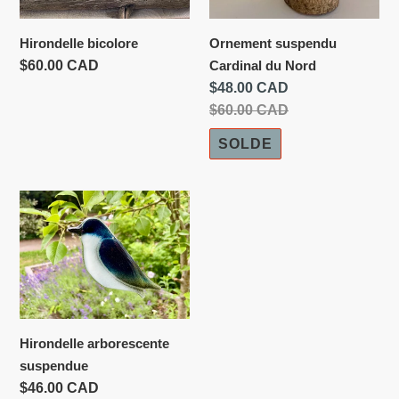
Hirondelle bicolore
Ornement suspendu
Prix
$60.00 CAD
Cardinal du Nord
normal
Prix
$48.00 CAD
réduit
Prix
$60.00 CAD
normal
SOLDE
Hirondelle
arborescente
suspendue
Hirondelle arborescente
suspendue
Prix
$46.00 CAD