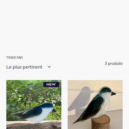
TRIER PAR
3 produits
Hirondelle
Ornement
bicolore
suspendu
Cardinal
du
Nord