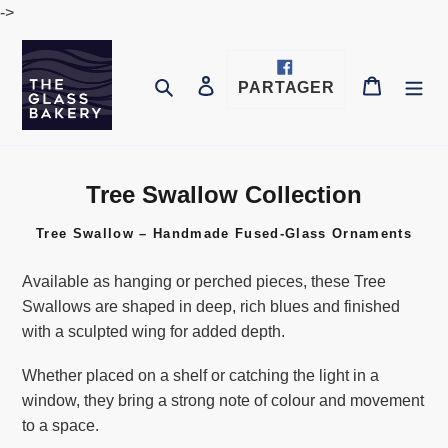
Passer
->
au
contenu
Se connecter
Panier
Rechercher
PARTAGER
PARTAGER
SUR
FACEBOOK
Tree Swallow Collection
C
o
Tree Swallow – Handmade Fused-Glass Ornaments
l
l
Available as hanging or perched pieces, these Tree
e
Swallows are shaped in deep, rich blues and finished
c
with a sculpted wing for added depth.
t
i
Whether placed on a shelf or catching the light in a
o
window, they bring a strong note of colour and movement
n
to a space.
: